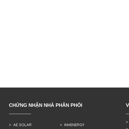
CHỨNG NHẬN NHÀ PHÂN PHỐI
V
>
> AE SOLAR
> INHENERGY
>