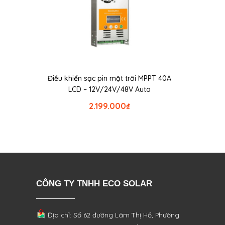
Điều khiển sạc pin mặt trời MPPT 40A
LCD – 12V/24V/48V Auto
2.199.000
₫
CÔNG TY TNHH ECO SOLAR
Địa chỉ: Số 62 đường Lâm Thị Hố, Phường