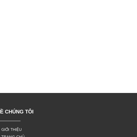
Ề CHÚNG TÔI
 GIỚI THIỆU
 TRANG CHỦ