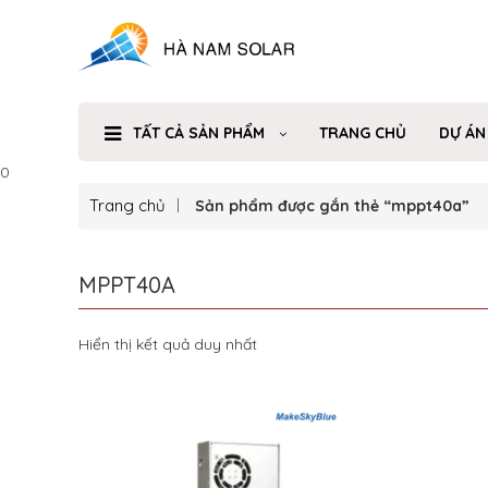
TẤT CẢ SẢN PHẨM
TRANG CHỦ
DỰ ÁN
0
Trang chủ
Sản phẩm được gắn thẻ “mppt40a”
MPPT40A
Hiển thị kết quả duy nhất