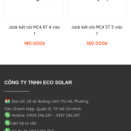
Jack kết nối MC4 4T 4 vào
Jack kết nối MC4 5T 5 vào
1
1
140.000
₫
160.000
₫
CÔNG TY TNHH ECO SOLAR
Địa chỉ: Số 62 đường Lâm Thị Hố, Phường
Tân Chánh Hiệp, Quận 12, TP. Hồ Chí Minh
Hotline: 0909 296 297 - 0937 296 297
Liên hệ tư vấn