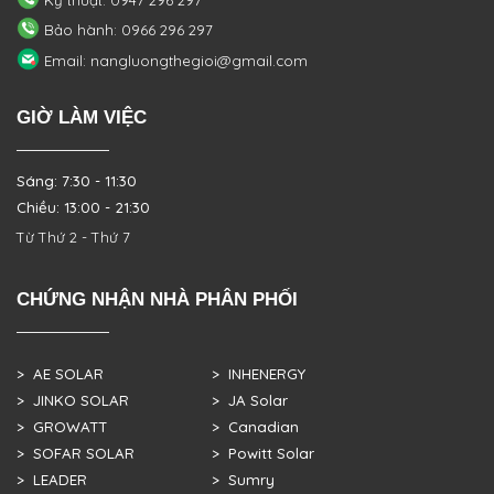
Kỹ thuật: 0947 296 297
Bảo hành: 0966 296 297
Email: nangluongthegioi@gmail.com
GIỜ LÀM VIỆC
Sáng: 7:30 - 11:30
Chiều: 13:00 - 21:30
Từ Thứ 2 - Thứ 7
CHỨNG NHẬN NHÀ PHÂN PHỐI
> AE SOLAR
> INHENERGY
> JINKO SOLAR
> JA Solar
> GROWATT
> Canadian
> SOFAR SOLAR
> Powitt Solar
> LEADER
> Sumry