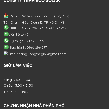
CÔNG TY TNHH ECO SOLAR
Địa chỉ: Số 62 đường Lâm Thị Hố, Phường
Tân Chánh Hiệp, Quận 12, TP. Hồ Chí Minh
Hotline: 0909 296 297 - 0937 296 297
Liên hệ tư vấn
Kỹ thuật: 0947 296 297
Bảo hành: 0966 296 297
Email: nangluongthegioi@gmail.com
GIỜ LÀM VIỆC
Sáng: 7:30 - 11:30
Chiều: 13:00 - 21:30
Từ Thứ 2 - Thứ 7
CHỨNG NHẬN NHÀ PHÂN PHỐI