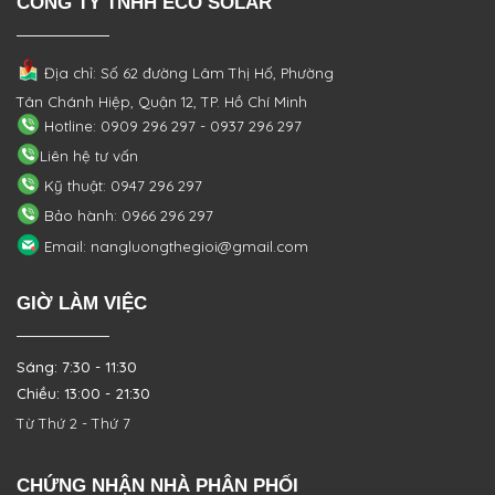
CÔNG TY TNHH ECO SOLAR
Địa chỉ: Số 62 đường Lâm Thị Hố, Phường
Tân Chánh Hiệp, Quận 12, TP. Hồ Chí Minh
Hotline: 0909 296 297 - 0937 296 297
Liên hệ tư vấn
Kỹ thuật: 0947 296 297
Bảo hành: 0966 296 297
Email: nangluongthegioi@gmail.com
GIỜ LÀM VIỆC
Sáng: 7:30 - 11:30
Chiều: 13:00 - 21:30
Từ Thứ 2 - Thứ 7
CHỨNG NHẬN NHÀ PHÂN PHỐI