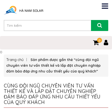
0
0
Trang chủ
Sản phẩm được gắn thẻ “cùng đội ngũ
chuyên viên tư vấn thiết kế và lắp đặt chuyên nghiệp
đảm bảo đáp ứng nhu cầu thiết yếu của quý khách”
CÙNG ĐỘI NGŨ CHUYÊN VIÊN TƯ VẤN
THIẾT KẾ VÀ LẮP ĐẶT CHUYÊN NGHIỆP
ĐẢM BẢO ĐÁP ỨNG NHU CẦU THIẾT YẾU
CỦA QUÝ KHÁCH