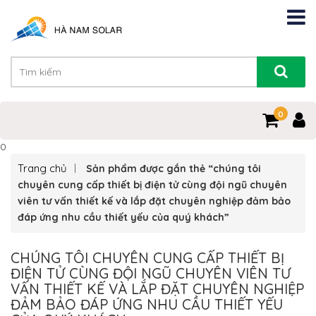
0
0
Trang chủ
Sản phẩm được gắn thẻ “chúng tôi
chuyên cung cấp thiết bị điện tử cùng đội ngũ chuyên
viên tư vấn thiết kế và lắp đặt chuyên nghiệp đảm bảo
đáp ứng nhu cầu thiết yếu của quý khách”
CHÚNG TÔI CHUYÊN CUNG CẤP THIẾT BỊ
ĐIỆN TỬ CÙNG ĐỘI NGŨ CHUYÊN VIÊN TƯ
VẤN THIẾT KẾ VÀ LẮP ĐẶT CHUYÊN NGHIỆP
ĐẢM BẢO ĐÁP ỨNG NHU CẦU THIẾT YẾU