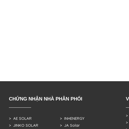
CHỨNG NHẬN NHÀ PHÂN PHỐI
V
>
> AE SOLAR
> INHENERGY
>
> JINKO SOLAR
> JA Solar