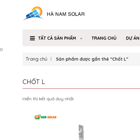
TẤT CẢ SẢN PHẨM
TRANG CHỦ
DỰ ÁN
0
Trang chủ
Sản phẩm được gắn thẻ “Chốt L”
CHỐT L
Hiển thị kết quả duy nhất