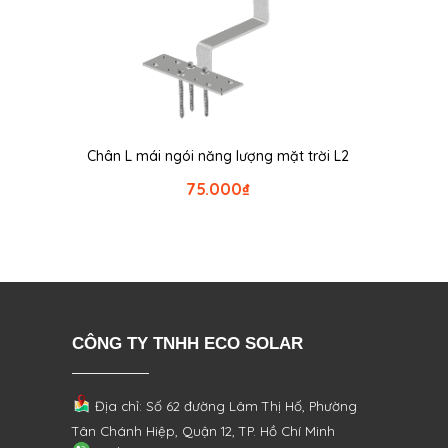
Chân L mái ngói năng lượng mặt trời L2
75.000
₫
CÔNG TY TNHH ECO SOLAR
Địa chỉ: Số 62 đường Lâm Thị Hố, Phường
Tân Chánh Hiệp, Quận 12, TP. Hồ Chí Minh