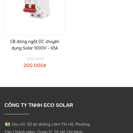
CB đóng ngắt DC chuyên
dụng Solar 1000V – 63A
260.000
₫
200.000
₫
CÔNG TY TNHH ECO SOLAR
Địa chỉ: Số 62 đường Lâm Thị Hố, Phường
Tân Chánh Hiệp, Quận 12, TP. Hồ Chí Minh