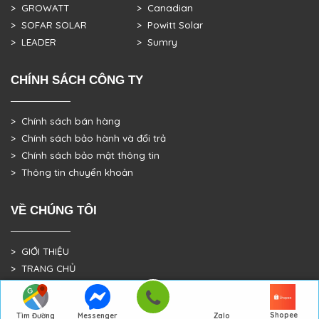
> GROWATT
> Canadian
> SOFAR SOLAR
> Powitt Solar
> LEADER
> Sumry
CHÍNH SÁCH CÔNG TY
> Chính sách bán hàng
> Chính sách bảo hành và đổi trả
> Chính sách bảo mật thông tin
> Thông tin chuyển khoản
VỀ CHÚNG TÔI
> GIỚI THIỆU
> TRANG CHỦ
> DỰ ÁN THỰC TẾ
Shopee
Tìm Đường
Messenger
Zalo