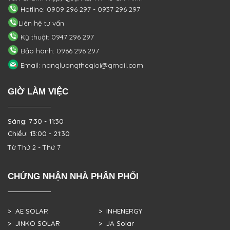
Hotline: 0909 296 297 - 0937 296 297
Liên hệ tư vấn
Kỹ thuật: 0947 296 297
Bảo hành: 0966 296 297
Email: nangluongthegioi@gmail.com
GIỜ LÀM VIỆC
Sáng: 7:30 - 11:30
Chiều: 13:00 - 21:30
Từ Thứ 2 - Thứ 7
CHỨNG NHẬN NHÀ PHÂN PHỐI
> AE SOLAR
> INHENERGY
> JINKO SOLAR
> JA Solar