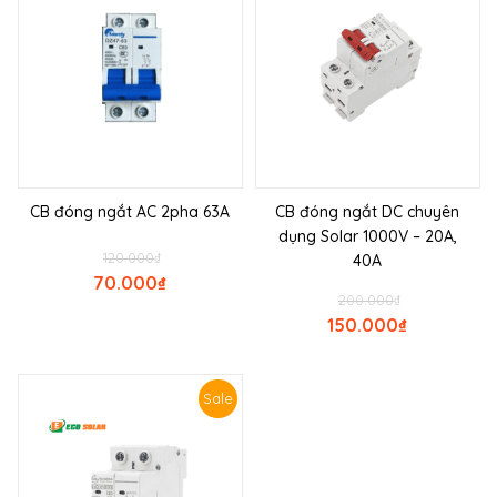
CB đóng ngắt AC 2pha 63A
CB đóng ngắt DC chuyên
dụng Solar 1000V – 20A,
120.000
₫
40A
70.000
₫
200.000
₫
150.000
₫
Sale