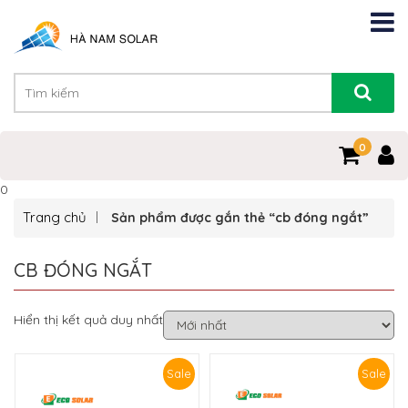
0
0
Trang chủ
Sản phẩm được gắn thẻ “cb đóng ngắt”
CB ĐÓNG NGẮT
Hiển thị kết quả duy nhất
Sale
Sale