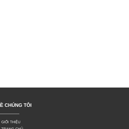
Ề CHÚNG TÔI
 GIỚI THIỆU
 TRANG CHỦ