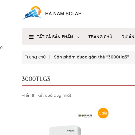
TẤT CẢ SẢN PHẨM
TRANG CHỦ
DỰ ÁN
0
Trang chủ
Sản phẩm được gắn thẻ “3000tlg3”
3000TLG3
Hiển thị kết quả duy nhất
Sale