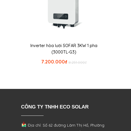
Inverter hòa lưới SOFAR 3KW 1 pha
(3000TL-G3)
7.200.000
₫
8.251.000
₫
CÔNG TY TNHH ECO SOLAR
Địa chỉ: Số 62 đường Lâm Thị Hố, Phường