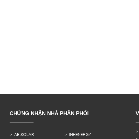
CHỨNG NHẬN NHÀ PHÂN PHỐI
V
>
> AE SOLAR
> INHENERGY
>