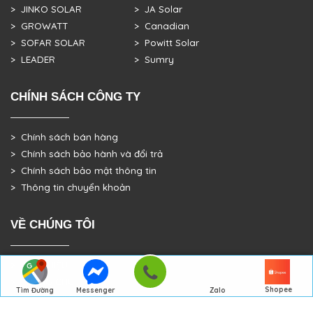
> JINKO SOLAR
> JA Solar
> GROWATT
> Canadian
> SOFAR SOLAR
> Powitt Solar
> LEADER
> Sumry
CHÍNH SÁCH CÔNG TY
> Chính sách bán hàng
> Chính sách bảo hành và đổi trả
> Chính sách bảo mật thông tin
> Thông tin chuyển khoản
VỀ CHÚNG TÔI
> GIỚI THIỆU
> TRANG CHỦ
Shopee
Tìm Đường
Messenger
Zalo
> DỰ ÁN THỰC TẾ
Đến Công Ty
Gọi điện