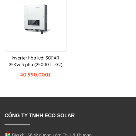
Inverter hòa lưới SOFAR
25KW 3 pha (25000TL-G2)
40.990.000
₫
CÔNG TY TNHH ECO SOLAR
Địa chỉ: Số 62 đường Lâm Thị Hố, Phường