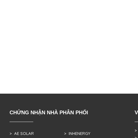
CHỨNG NHẬN NHÀ PHÂN PHỐI
V
>
> AE SOLAR
> INHENERGY
>