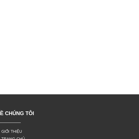
Ề CHÚNG TÔI
 GIỚI THIỆU
 TRANG CHỦ