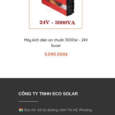
Máy kích điện sin chuẩn 3000W – 24V
Suoer
5.090.000
₫
CÔNG TY TNHH ECO SOLAR
Địa chỉ: Số 62 đường Lâm Thị Hố, Phường