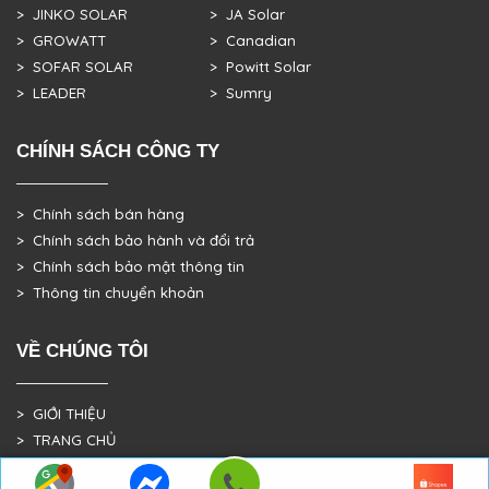
> JINKO SOLAR
> JA Solar
> GROWATT
> Canadian
> SOFAR SOLAR
> Powitt Solar
> LEADER
> Sumry
CHÍNH SÁCH CÔNG TY
> Chính sách bán hàng
> Chính sách bảo hành và đổi trả
> Chính sách bảo mật thông tin
> Thông tin chuyển khoản
VỀ CHÚNG TÔI
> GIỚI THIỆU
> TRANG CHỦ
> DỰ ÁN THỰC TẾ