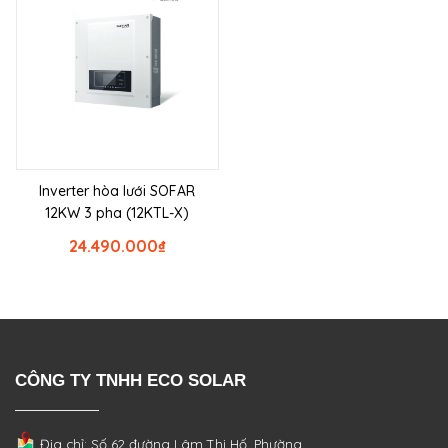
Inverter hòa lưới SOFAR
12KW 3 pha (12KTL-X)
24.490.000
₫
CÔNG TY TNHH ECO SOLAR
Địa chỉ: Số 62 đường Lâm Thị Hố, Phường