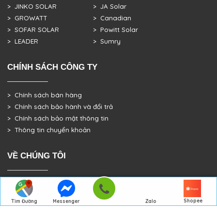
> JINKO SOLAR
> JA Solar
> GROWATT
> Canadian
> SOFAR SOLAR
> Powitt Solar
> LEADER
> Sumry
CHÍNH SÁCH CÔNG TY
> Chính sách bán hàng
> Chính sách bảo hành và đổi trả
> Chính sách bảo mật thông tin
> Thông tin chuyển khoản
VỀ CHÚNG TÔI
> GIỚI THIỆU
> TRANG CHỦ
Shopee
Tìm Đường
Messenger
Zalo
> DỰ ÁN THỰC TẾ
Đến Công Ty
Gọi điện