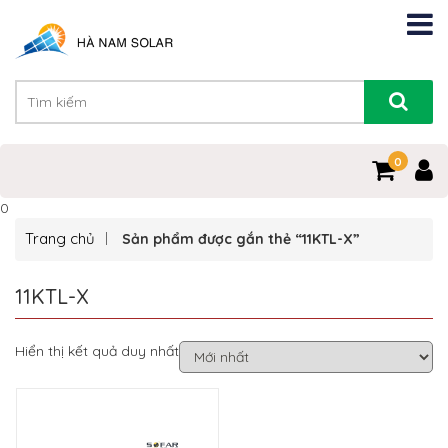
0
0
Trang chủ
Sản phẩm được gắn thẻ “11KTL-X”
11KTL-X
Hiển thị kết quả duy nhất