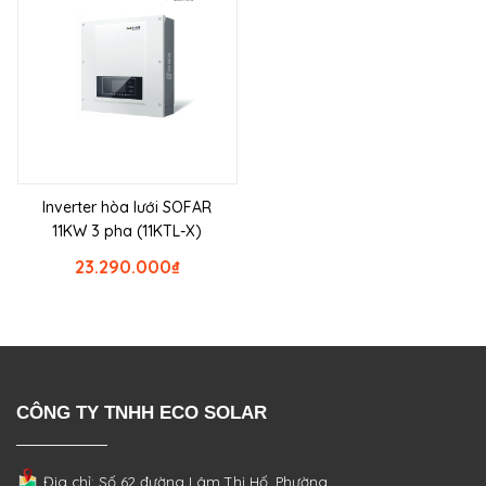
Inverter hòa lưới SOFAR
11KW 3 pha (11KTL-X)
23.290.000
₫
CÔNG TY TNHH ECO SOLAR
Địa chỉ: Số 62 đường Lâm Thị Hố, Phường