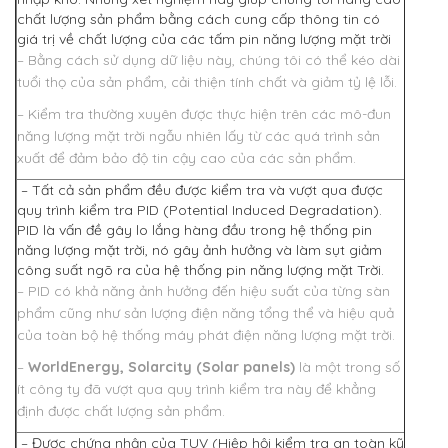
chất lượng sản phẩm bằng cách cung cấp thông tin có
giá trị về chất lượng của các tấm pin năng lượng mặt trời
– Bằng cách sử dụng dữ liệu này, chúng tôi có thể kéo dài
tuổi thọ của sản phẩm, cải thiện tính chất và giảm tỷ lệ lỗi.
– Kiểm tra thường xuyên được thực hiện trên các mô-đun
năng lượng mặt trời ngẫu nhiên lấy từ các quá trình sản
xuất để đảm bảo độ tin cậy cao của các sản phẩm.
– Tất cả sản phẩm đều được kiểm tra và vượt qua được
quy trình kiểm tra PID (Potential Induced Degradation).
PID là vấn đề gây lo lắng hàng đầu trong hệ thống pin
năng lượng mặt trời, nó gây ảnh hưởng và làm sụt giảm
công suất ngõ ra của hệ thống pin năng lượng mặt Trời.
– PID có khả năng ảnh hưởng đến hiệu suất của từng sàn
phẩm cũng như sản lượng điện năng tổng thể và hiệu quả
của toàn bộ hệ thống máy phát điện năng lượng mặt trời.
–
WorldEnergy, Solarcity (Solar panels)
là một trong số
ít công ty đã vượt qua quy trình kiểm tra này để khẳng
định được chất lượng sản phẩm.
– Được chứng nhận của TUV (Hiệp hội kiểm tra an toàn kỹ