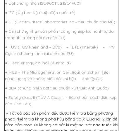
● Đạt chứng nhận ISO9001 và ISO14001
● IEC (Ủy ban Kỹ thuật điện quốc tế)
● UL (Underwriters Laboratories Inc – tiêu chuẩn của Mỹ)
● CE (chứng nhận sản phẩm công nghiệp lưu hành tự do
trong thị trường nội địa của EU)
● TUV (TÜV Rheinland – Đức) – ETL (Intertek) – PV
Cycle (chương trình tái chế của EU)
● Clean energy council (Australia)
● MCS – The Microgeneration Certification Schem (Bộ
năng lượng và chống biến đổi khí hậu Anh Quốc)
● BBA (chứng nhận đạt tiêu chuẩn kỹ thuật Anh Quốc)
● Safety class II (TÜV A Class II – tiêu chuẩn cách điện kép
của Châu Âu)
– Tất cả các sản phẩm đều được kiểm tra bằng phương
pháp “kiểm tra không phá hủy bằng tia X-Quang” 2 lần để
đảm bảo module không có bất kì một sai sót nào trước khi
nhập kho. Những xét nghiệm này giúp chúng tôi nâng cao