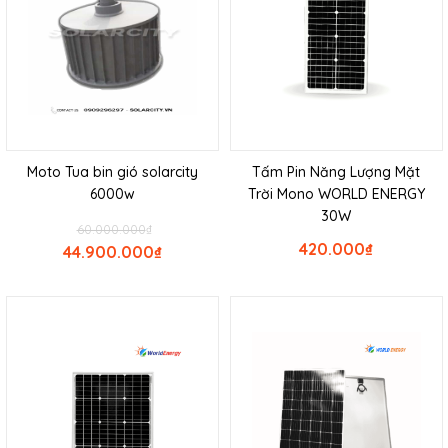
Moto Tua bin gió solarcity
Tấm Pin Năng Lượng Mặt
6000w
Trời Mono WORLD ENERGY
30W
60.000.000
₫
420.000
₫
44.900.000
₫