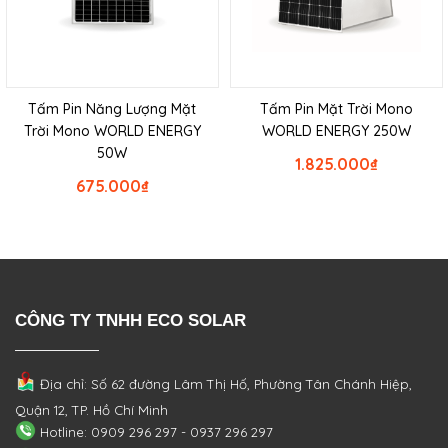
Tấm Pin Năng Lượng Mặt
Tấm Pin Mặt Trời Mono
Trời Mono WORLD ENERGY
WORLD ENERGY 250W
50W
1.825.000
₫
675.000
₫
CÔNG TY TNHH ECO SOLAR
Địa chỉ: Số 62 đường Lâm Thị Hố, Phường
Tân Chánh Hiệp,
Quận 12, TP. Hồ Chí Minh
Hotline: 0909 296 297 - 0937 296 297