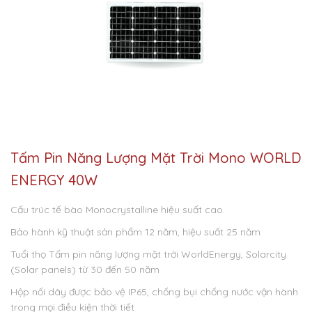
Tấm Pin Năng Lượng Mặt Trời Mono WORLD
ENERGY 40W
Cấu trúc tế bào Monocrystalline hiệu suất cao.
Bảo hành kỹ thuật sản phẩm 12 năm, hiệu suất 25 năm
Tuổi thọ Tấm pin năng lượng mặt trời WorldEnergy, Solarcity
(Solar panels) từ 30 đến 50 năm
Hộp nối dây được bảo vệ IP65, chống bụi chống nước vận hành
trong mọi điều kiện thời tiết