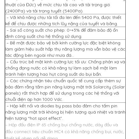
thuật của Đức) về mức chịu tải cao với tải trọng gió
(2400Pa) và tải trọng tuyết (5400Pa).
– Với khả năng chịu tải tối đa lên đến 5400 Pa, được thiết
kế để chịu được những tích lũy nặng của tuyết và băng.
– Sai số công suất cho phép: 0~+3% để đảm bảo độ ổn
định công suất cho hệ thống sử dụng.
– Bề mặt được bảo vệ bởi kính cường lực đặc biệt không
làm giảm hiệu suất hấp thụ năng lượng mà vẫn bảo vệ các
tác động bên ngoài như mưa đá…
– Cấu trúc bề mặt kính cường lực tối ưu: Chống phản xạ và
chống đọng nước có khả năng tự làm sạch bề mặt làm
tránh hiện tượng hao hụt công suất do bụi bẩn.
– Các chứng nhận tiêu chuẩn quốc tế cung cấp thêm sự
bảo đảm rằng tấm pin năng lượng mặt trời Solarcity (Solar
panels) rất thích hợp để sử dụng trong các hệ thống với
chuỗi điện áp hơn 1000 Vdc.
– Hộp kết nối và diodes by pass bảo đảm cho tấm pin
năng lượng mặt trời không bị hiện tượng quá nhiệt và tránh
hiện tượng “hot spot effect”.
– Hộp đấu điện IP 65 chống bụi chống nước, dây đấu và
đầu connect tiêu chuẩn MC4 có khả năng chống bụi, nước,
thiết kế ghép nối dễ dàng.