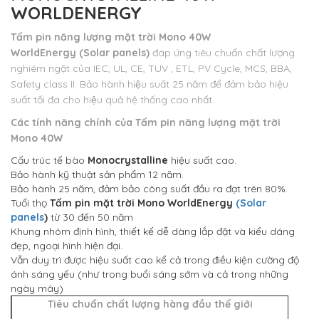
WORLDENERGY
Tấm pin năng lượng mặt trời Mono 40W
WorldEnergy (Solar panels)
đáp ứng tiêu chuẩn chất lượng
nghiêm ngặt của IEC, UL, CE, TUV , ETL, PV Cycle, MCS, BBA,
Safety class II. Bảo hành hiệu suất 25 năm để đảm bảo hiệu
suất tối đa cho hiệu quả hệ thống cao nhất.
Các tính năng chính của
Tấm pin năng lượng mặt trời
Mono 40W
Cấu trúc tế bào
Monocrystalline
hiệu suất cao.
Bảo hành kỹ thuật sản phẩm 12 năm.
Bảo hành 25 năm, đảm bảo công suất đầu ra đạt trên 80%.
Tuổi thọ
Tấm pin mặt trời Mono WorldEnergy
(Solar
panels
)
từ 30 đến 50 năm
Khung nhôm định hình, thiết kế dễ dàng lắp đặt và kiểu dáng
đẹp, ngoại hình hiện đại.
Vẫn duy trì được hiệu suất cao kể cả trong điều kiện cường độ
ánh sáng yếu (như trong buổi sáng sớm và cả trong những
ngày mây)
Tiêu chuẩn chất lượng hàng đầu thế giới