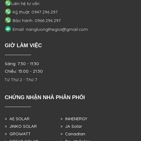
Liên hệ tư vấn
Kỹ thuật: 0947 296 297
Bảo hành: 0966 296 297
Email: nangluongthegioi@gmail.com
GIỜ LÀM VIỆC
Sáng: 7:30 - 11:30
Chiều: 13:00 - 21:30
Từ Thứ 2 - Thứ 7
CHỨNG NHẬN NHÀ PHÂN PHỐI
> AE SOLAR
> INHENERGY
> JINKO SOLAR
> JA Solar
> GROWATT
> Canadian