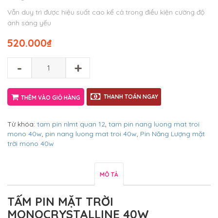
Vẫn duy trì được hiệu suất cao kể cả trong điều kiện cường độ
ánh sáng yếu
520.000
₫
-
+
THANH TOÁN NGAY
THÊM VÀO GIỎ HÀNG
Từ khóa:
tam pin nlmt quan 12
,
tam pin nang luong mat troi
mono 40w
,
pin nang luong mat troi 40w
,
Pin Năng Lượng mặt
trời mono 40w
MÔ TẢ
TẤM PIN MẶT TRỜI
MONOCRYSTALLINE 40W