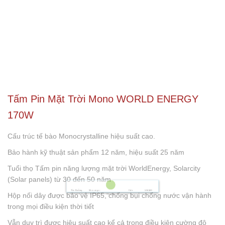
Tấm Pin Mặt Trời Mono WORLD ENERGY
170W
Cấu trúc tế bào Monocrystalline hiệu suất cao.
Bảo hành kỹ thuật sản phẩm 12 năm, hiệu suất 25 năm
Tuổi thọ Tấm pin năng lượng mặt trời WorldEnergy, Solarcity
(Solar panels) từ 30 đến 50 năm
Hộp nối dây được bảo vệ IP65, chống bụi chống nước vận hành
trong mọi điều kiện thời tiết
Shopee
Tìm Đường
Messenger
Zalo
Đến Công Ty
Gọi điện
Vẫn duy trì được hiệu suất cao kể cả trong điều kiện cường độ