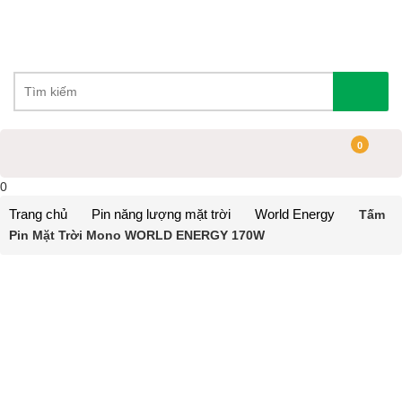
0
0
Trang chủ
Pin năng lượng mặt trời
World Energy
Tấm
Pin Mặt Trời Mono WORLD ENERGY 170W