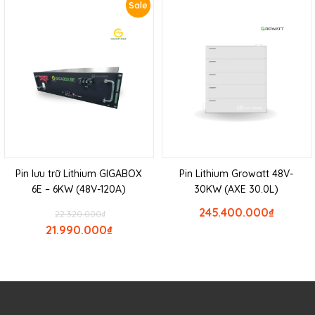
Sale
Pin lưu trữ Lithium GIGABOX
Pin Lithium Growatt 48V-
6E – 6KW (48V-120A)
30KW (AXE 30.0L)
245.400.000
₫
22.320.000
₫
21.990.000
₫