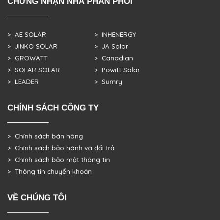
CHỨNG NHẬN NHÀ PHÂN PHỐI
> AE SOLAR
> INHENERGY
> JINKO SOLAR
> JA Solar
> GROWATT
> Canadian
> SOFAR SOLAR
> Powitt Solar
> LEADER
> Sumry
CHÍNH SÁCH CÔNG TY
> Chính sách bán hàng
> Chính sách bảo hành và đổi trả
> Chính sách bảo mật thông tin
> Thông tin chuyển khoản
VỀ CHÚNG TÔI