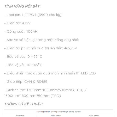
TÍNH NĂNG NỔI BẬT:
– Loại pin: LIFEPO4 (3500 chu kỳ)
– Điện áp: 432V
– Công suất: 100AH
– Sạc và xả tiện lợi trong một cổng duy nhất
– Điện áp phục hồi quá tải lên đến: 465,75V
– Bảo vệ sạc: 0 ~ 55
°
C
– Bảo vệ xả: -10 ~ 65
°
C
– Điều khiển trực quan qua màn hình hiển thị LED LCD
– Giao tiếp: CAN & RS485
– Kích thước: 1380mm*1080mm*600mm (TBD) /
1500mm*1800mm*750mm (TBD)
THÔNG SỐ KỸ THUẬT: