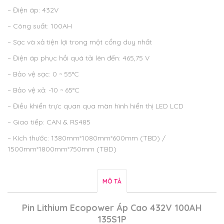
– Điện áp: 432V
– Công suất: 100AH
– Sạc và xả tiện lợi trong một cổng duy nhất
– Điện áp phục hồi quá tải lên đến: 465,75 V
– Bảo vệ sạc: 0 ~ 55°C
– Bảo vệ xả: -10 ~ 65°C
– Điều khiển trực quan qua màn hình hiển thị LED LCD
– Giao tiếp: CAN & RS485
– Kích thước: 1380mm*1080mm*600mm (TBD) /
1500mm*1800mm*750mm (TBD)
MÔ TẢ
Pin Lithium Ecopower Áp Cao 432V 100AH
135S1P