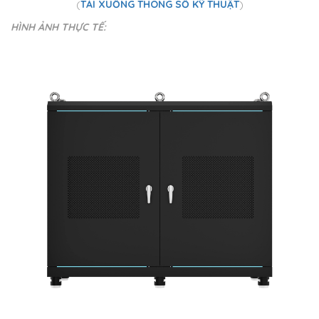
(
TẢI XUỐNG THÔNG SỐ KỸ THUẬT
)
HÌNH ẢNH THỰC TẾ: