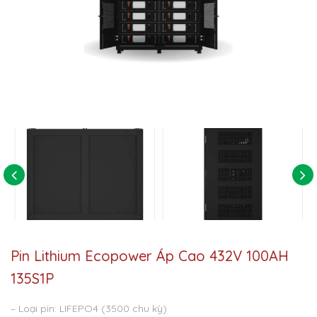
Pin Lithium Ecopower Áp Cao 432V 100AH
135S1P
– Loại pin: LIFEPO4 (3500 chu kỳ)