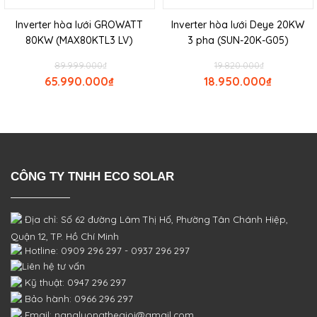
Inverter hòa lưới GROWATT
Inverter hòa lưới Deye 20KW
80KW (MAX80KTL3 LV)
3 pha (SUN-20K-G05)
89.999.000
₫
19.820.000
₫
65.990.000
₫
18.950.000
₫
CÔNG TY TNHH ECO SOLAR
Địa chỉ: Số 62 đường Lâm Thị Hố, Phường
Tân Chánh Hiệp,
Quận 12, TP. Hồ Chí Minh
Hotline: 0909 296 297 - 0937 296 297
Liên hệ tư vấn
Kỹ thuật: 0947 296 297
Bảo hành: 0966 296 297
Email: nangluongthegioi@gmail.com