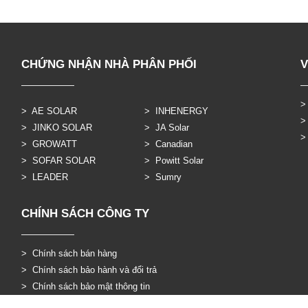
CHỨNG NHẬN NHÀ PHÂN PHỐI
V
>
> AE SOLAR
> INHENERGY
>
> JINKO SOLAR
> JA Solar
>
> GROWATT
> Canadian
> SOFAR SOLAR
> Powitt Solar
> LEADER
> Sumry
CHÍNH SÁCH CÔNG TY
> Chính sách bán hàng
> Chính sách bảo hành và đổi trả
> Chính sách bảo mật thông tin
> Thông tin chuyển khoản