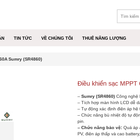
ÁN
TIN TỨC
VỀ CHÚNG TÔI
THUÊ NĂNG LƯỢNG
60A Sumry (SR4860)
Điều khiển sạc MPPT
–
Sumry (SR4860)
Công nghệ 
– Tích hợp màn hình LCD dễ dà
– Tự động xác định điện áp hệ 
– Chức năng bù nhiệt độ tự độn
pin.
– Chức năng bảo vệ:
Quá áp 
PV, điện áp thấp và cao battery