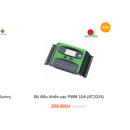
Sale
 Sumry
Bộ điều khiển sạc PWM 10A (AT2024)
250.000
₫
590.000
₫