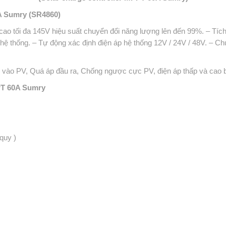
0A Sumry (SR4860)
ao tối đa 145V hiệu suất chuyển đổi năng lượng lên đến 99%.
– Tích
 hệ thống.
– Tự động xác định điện áp hệ thống 12V / 24V / 48V.
– Chứ
ào PV, Quá áp đầu ra, Chống ngược cực PV, điện áp thấp và cao bat
PPT 60A Sumry
quy )