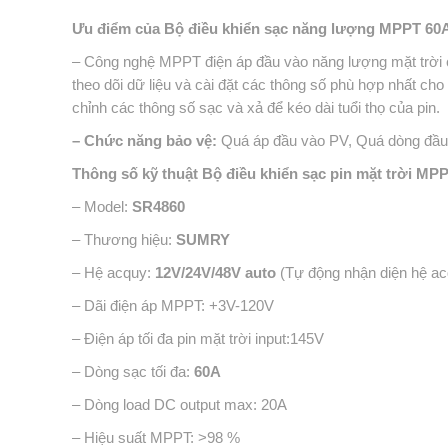
Ưu điểm của
Bộ điều khiển sạc năng lượng MPPT 6
– Công nghệ MPPT điện áp đầu vào năng lượng mặt trời c
theo dõi dữ liệu và cài đặt các thông số phù hợp nhất cho
chỉnh các thông số sạc và xả để kéo dài tuổi thọ của pin.
– Chức năng bảo vệ:
Quá áp đầu vào PV, Quá dòng đầu v
Thông số kỹ thuật
Bộ điều khiển sạc pin mặt trời M
– Model:
SR4860
– Thương hiệu:
SUMRY
– Hệ acquy:
12V/24V/48V auto
(Tự động nhận diện hệ ac
– Dãi điện áp MPPT: +3V-120V
– Điện áp tối đa pin mặt trời input:145V
– Dòng sạc tối đa:
60A
– Dòng load DC output max: 20A
– Hiệu suất MPPT: >98 %