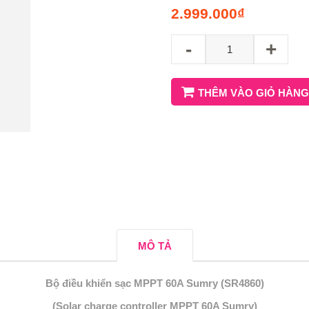
2.999.000
₫
-
+
THÊM VÀO GIỎ HÀNG
MÔ TẢ
Bộ điều khiển sạc MPPT 60A Sumry (SR4860)
(Solar charge controller MPPT 60A Sumry)