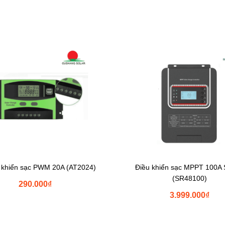
 khiển sạc PWM 20A (AT2024)
Điều khiển sạc MPPT 100A
(SR48100)
290.000
₫
3.999.000
₫