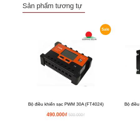
Sản phẩm tương tự
Sale
Bộ điều khiển sạc PWM 30A (FT4024)
Bộ điều
490.000
₫
500.000
₫