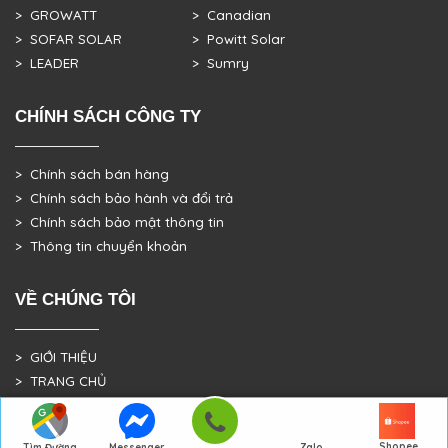
> GROWATT
> Canadian
> SOFAR SOLAR
> Powitt Solar
> LEADER
> Sumry
CHÍNH SÁCH CÔNG TY
> Chính sách bán hàng
> Chính sách bảo hành và đổi trả
> Chính sách bảo mật thông tin
> Thông tin chuyển khoản
VỀ CHÚNG TÔI
> GIỚI THIỆU
> TRANG CHỦ
> DỰ ÁN THỰC TẾ
Shopee
Tìm Đường
Messenger
Zalo