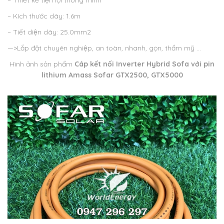
– Thiết kế tiện lợi thông minh
– Kích thước dây: 1.6m
– Tiết diện dây: 25.0mm2
—>Lắp đặt chuyên nghiệp, an toàn, nhanh, gọn, thẩm mỹ …
Hình ảnh sản phẩm
Cáp kết nối Inverter Hybrid Sofa với pin
lithium Amass Sofar GTX2500, GTX5000