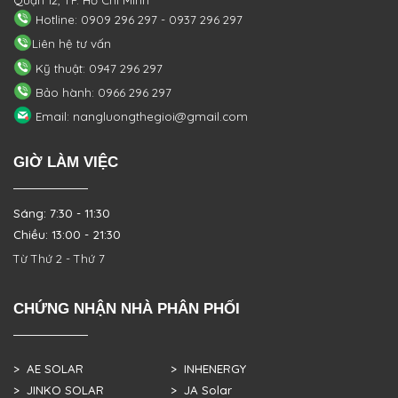
Quận 12, TP. Hồ Chí Minh
Hotline: 0909 296 297 - 0937 296 297
Liên hệ tư vấn
Kỹ thuật: 0947 296 297
Bảo hành: 0966 296 297
Email: nangluongthegioi@gmail.com
GIỜ LÀM VIỆC
Sáng: 7:30 - 11:30
Chiều: 13:00 - 21:30
Từ Thứ 2 - Thứ 7
CHỨNG NHẬN NHÀ PHÂN PHỐI
> AE SOLAR
> INHENERGY
> JINKO SOLAR
> JA Solar