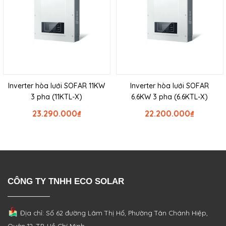
Inverter hòa lưới SOFAR 11KW
Inverter hòa lưới SOFAR
3 pha (11KTL-X)
6.6KW 3 pha (6.6KTL-X)
23.290.000
₫
22.200.000
₫
CÔNG TY TNHH ECO SOLAR
Địa chỉ: Số 62 đường Lâm Thị Hố, Phường
Tân Chánh Hiệp,