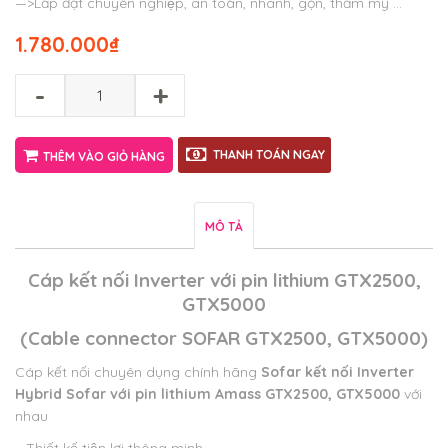
—>Lắp đặt chuyên nghiệp, an toàn, nhanh, gọn, thẩm mỹ …
1.780.000
₫
-
+
THANH TOÁN NGAY
THÊM VÀO GIỎ HÀNG
MÔ TẢ
Cáp kết nối Inverter với pin lithium GTX2500,
GTX5000
(Cable connector SOFAR GTX2500, GTX5000)
Cáp kết nối chuyên dụng chính hãng
Sofar kết nối Inverter
Hybrid Sofar với
pin lithium Amass GTX2500, GTX5000
với
nhau