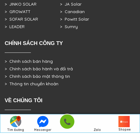
> JINKO SOLAR
> JA Solar
> GROWATT
> Canadian
> SOFAR SOLAR
> Powitt Solar
> LEADER
> Sumry
CHÍNH SÁCH CÔNG TY
> Chính sách bán hàng
> Chính sách bảo hành và đổi trả
> Chính sách bảo mật thông tin
> Thông tin chuyển khoản
VỀ CHÚNG TÔI
> GIỚI THIỆU
> TRANG CHỦ
Shopee
Tìm Đường
Messenger
Zalo
> DỰ ÁN THỰC TẾ
Đến Công Ty
Gọi điện