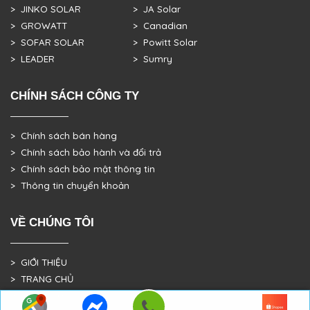
> JINKO SOLAR
> JA Solar
> GROWATT
> Canadian
> SOFAR SOLAR
> Powitt Solar
> LEADER
> Sumry
CHÍNH SÁCH CÔNG TY
> Chính sách bán hàng
> Chính sách bảo hành và đổi trả
> Chính sách bảo mật thông tin
> Thông tin chuyển khoản
VỀ CHÚNG TÔI
> GIỚI THIỆU
> TRANG CHỦ
> DỰ ÁN THỰC TẾ